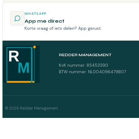
WHATSAPP
App me direct
Korte vraag of iets delen? App gerust.
REDDER MANAGEMENT
KvK nummer: 85453390
BTW nummer: NL004096479B07
© 2026 Redder Management