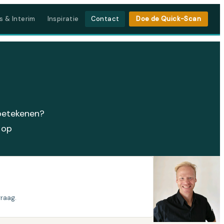
s & Interim
Inspiratie
Contact
Doe de Quick-Scan
 betekenen?
 op
graag.