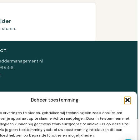
dder
 sturen.
CT
eddermanagement.nl
090556
n
Beheer toestemming
 ervaringen te bieden, gebruiken wij technologieën zoals cookies om
over je apparaat op te slaan en/of te raadplegen. Door in te stemmen met
logieën kunnen wij gegevens zoals surfgedrag of unieke ID's op deze site
Als je geen toestemming geeft of uw toestemming intrekt, kan dit een
vloed hebben op bepaalde functies en mogelijkheden.