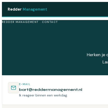
Ga
Redder
Management
naar
de
REDDER MANAGEMENT · CONTACT
inhoud
Herken je 
La
E-MAIL
bart@reddermanagement.nl
Ik reageer binnen een werkdag.