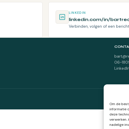
LINKEDIN
linkedin.com/in/bartre
Verbinden, volgen of een bericht
CONTA
bart@r
06-18
LinkedI
Om de beste
informatie 
deze techno
verwerken. 
nadelige in